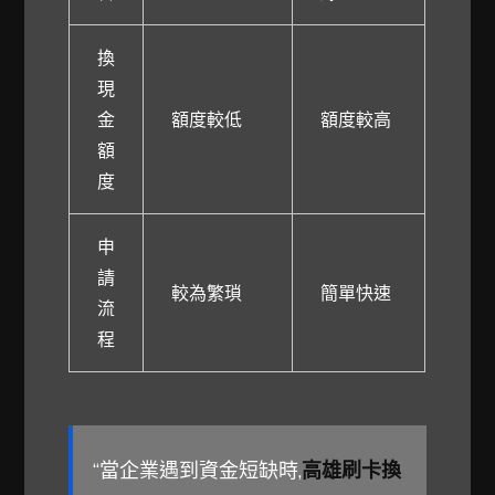
換
現
金
額度較低
額度較高
額
度
申
請
較為繁瑣
簡單快速
流
程
“當企業遇到資金短缺時,
高雄刷卡換