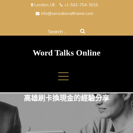
Skip
London, UK
+1-541-754-3010
to
info@sensationaltheme.com
content
Search
for:
Word Talks Online
高雄刷卡換現金的經驗分享