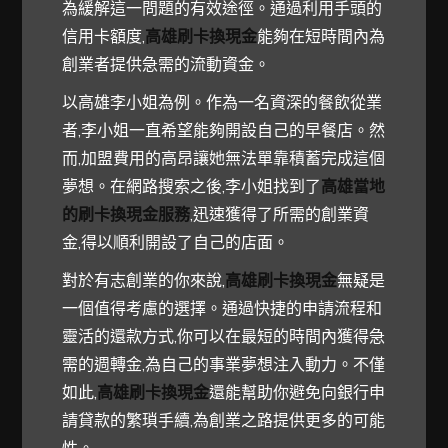
為緩解這一問題的有效途徑。通過利用手頭的
信用卡額度,
高雄刷卡換現金
能夠在短時間內為
創業者提供急需的流動資金。
以高雄李小姐為例。作為一名資深的餐飲從業
者,李小姐一直希望能夠開設自己的早餐店。然
而,加盟費用的高昂讓她無法單靠積蓄完成這個
夢想。在網路搜索之後,李小姐找到了
高雄當地
的刷卡換現金服務
,迅速獲得了所需的創業資
金,得以順利開設了自己的店面。
對於有志創業的你來說,
高雄刷卡換現金
無疑是
一個值得考慮的選擇。通過快捷的申請流程和
靈活的還款方式,你可以在最短的時間內獲得急
需的週轉金,為自己的事業夢想注入動力。不僅
如此,
高雄刷卡換現金
還能幫助你避免向銀行申
請貸款的繁瑣手續,為創業之路提供更多的可能
性。