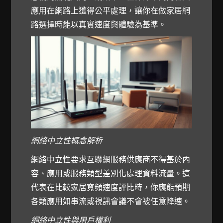
應用在網路上獲得公平處理，讓你在做家居網
路選擇時能以真實速度與體驗為基準。
網絡中立性概念解析
網絡中立性要求互聯網服務供應商不得基於內
容、應用或服務類型差別化處理資料流量。這
代表在比較家居寬頻速度評比時，你應能預期
各類應用如串流或視訊會議不會被任意降速。
網絡中立性與用戶權利