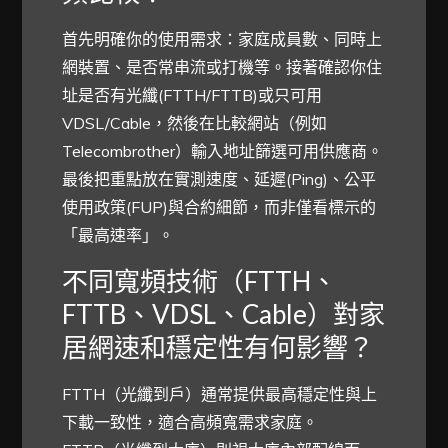
首先明確你的使用需求：家庭成員數、同時上
網裝置、是否常串流或打機等。接著確認你住
址是否有光纖(FTTH/FTTB)或只可用
VDSL/Cable，然後在比較網站（例如
Telecombrother）輸入地址篩選可用供應商。
最後把重點放在實測速度、延遲(Ping)、公平
使用政策(FUP)與合約細節，而非僅看標示的
「最高速率」。
不同寬頻技術（FTTH、
FTTB、VDSL、Cable）對家
居網速和穩定性有何影響？
FTTH（光纖到戶）通常提供最高穩定性與上
下載一致性，適合高頻寬需求家庭。