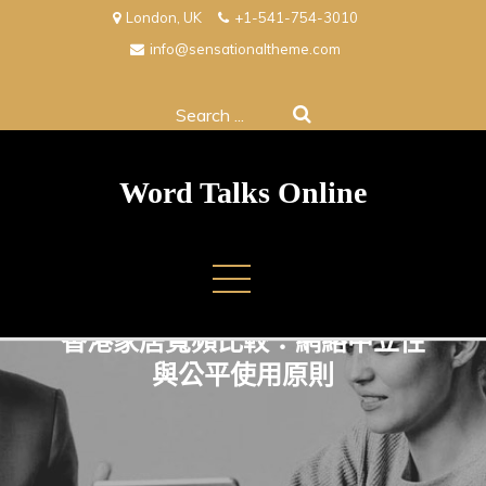
Skip
London, UK
+1-541-754-3010
to
info@sensationaltheme.com
content
Search
for:
Word Talks Online
香港家居寬頻比較：網絡中立性
與公平使用原則