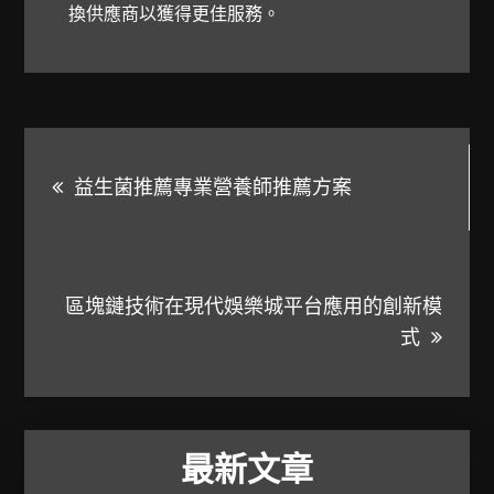
換供應商以獲得更佳服務。
文
益生菌推薦專業營養師推薦方案
章
導
區塊鏈技術在現代娛樂城平台應用的創新模
覽
式
最新文章