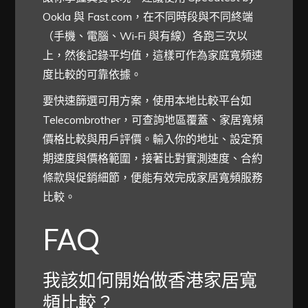
Ookla 與 Fast.com，在不同時段與不同終端
（手機、電腦、Wi‑Fi 與有線）各跑三次以
上，然後記錄平均值，這樣可作為家庭寬頻速
度比較的可靠依據。
要快速篩選可用方案，使用本地比較平台如
Telecombrother，可查詢地區覆蓋、家居寬頻
價格比較與用戶評價。輸入你的地址、設定預
期速度與價格範圍，接著比對實測速度、合約
條款與促銷細節，便能有效完成家居寬頻服務
比較。
FAQ
我該如何開始做香港家居寬
頻比較？