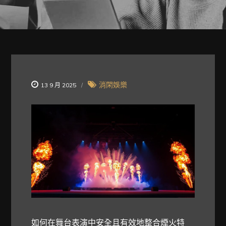
消閑娛樂
13 9 月 2025
如何在舞台表演中安全且有效地整合煙火特