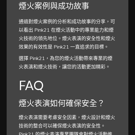
煙火案例與成功故事
通過對煙火案例的分析和成功故事的分享，可
以看出 Pink21 在煙火活動中的專業能力和煙
火技術的領先地位。煙火表演的安全性和煙火
效果的有效性是 Pink21 一直追求的目標。
選擇 Pink21，為您的煙火活動帶來專業的煙
火表演和煙火技術，讓您的活動更加精彩。
FAQ
煙火表演如何確保安全？
煙火表演需要考慮安全因素，煙火設計和煙火
技術的整合可以確保煙火表演的安全性。
Pink21 的煙火表演專業團隊會對煙火活動進