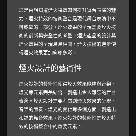
您是否想知道煙火特效如何提升舞台表演的魅
力？煙火特效的技術整合是現代舞台表演中不
可或缺的一部分，煙火效果的呈現需要煙火技
術的創新與安全性的考量。煙火產品的設計與
煙火效果的呈現息息相關，煙火技術的進步使
得煙火效果更加絢麗多彩。
煙火設計的藝術性
煙火設計的藝術性使得煙火效果能夠與音樂、
燈光等元素完美結合，創造出令人難忘的舞台
表演。煙火設計需要考慮到煙火效果的呈現、
音樂的節奏、燈光的變化等多個方面，創造出
和諧的舞台效果。煙火設計的藝術性是煙火特
效的技術整合中的重要元素。