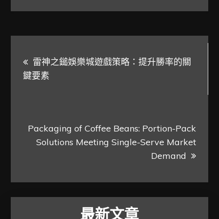
文
雷神之鎚娛樂城遊戲策略：提升勝率的關
章
鍵要素
導
覽
Packaging of Coffee Beans: Portion-Pack
Solutions Meeting Single-Serve Market
Demand
最新文章