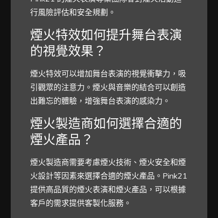
行風險評估和安全規劃。
煙火特效如何提升舞台表演
的視覺效果？
煙火特效可以增加舞台表演的視覺衝擊力，吸
引觀眾的注意力。煙火與音樂的結合可以創造
出難忘的體驗，增強舞台表演的感染力。
煙火製造商如何選擇合適的
煙火產品？
煙火製造商需要考慮煙火技術、煙火安全和煙
火設計等因素來選擇合適的煙火產品。Pink21
提供高品質的煙火表演和煙火產品，可以根據
客戶的需求提供客製化服務。