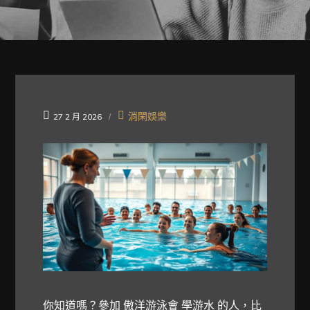
消閑娛樂
27 2 月 2026
你知道嗎？參加
傲洋游泳會 學游水
的人，比