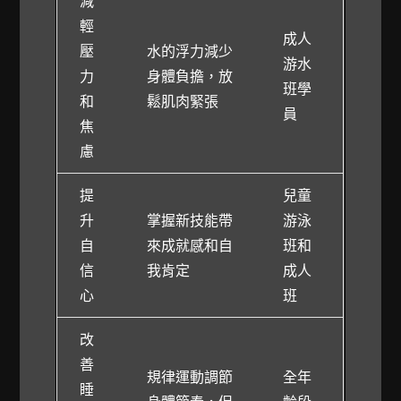
減
輕
成人
壓
水的浮力減少
游水
力
身體負擔，放
班學
和
鬆肌肉緊張
員
焦
慮
提
兒童
升
掌握新技能帶
游泳
自
來成就感和自
班和
信
我肯定
成人
心
班
改
善
規律運動調節
全年
睡