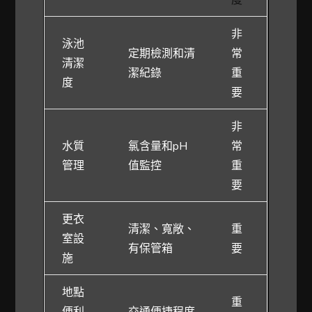
非
泳池
定期檢測和清
常
清潔
潔紀錄
重
度
要
非
水質
氯含量和pH
常
管理
值監控
重
要
更衣
清潔、寬敞、
重
室設
有保管箱
要
施
地點
重
便利
交通便捷程度