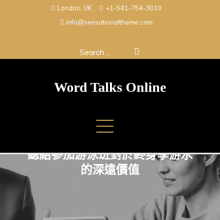
Skip
London, UK
+1-541-754-3010
to
info@sensationaltheme.com
content
Search
for:
Word Talks Online
總結參加游泳班對於終身學游水
的深遠價值