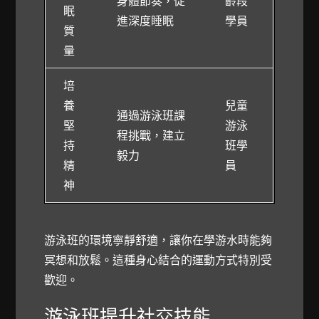
身體節奏，促
齡段
眠
進深度睡眠
學員
質
量
培
養
兒童
通過游泳班課
堅
游泳
程挑戰，建立
持
班學
毅力
精
員
神
游泳班的環境寧靜舒適，讓你在學游水時能夠
冥想和放鬆。這種身心結合的運動方式特別受
歡迎。
游泳班提升社交技能