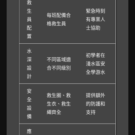
救
生
緊急時刻
每班配備合
員
有專業人
格救生員
配
士協助
置
水
初學者在
深
不同區域適
淺水區安
設
合不同級別
全學游水
計
安
救生圈、救
提供額外
全
生衣、救生
的防護和
設
繩齊全
支持
備
應