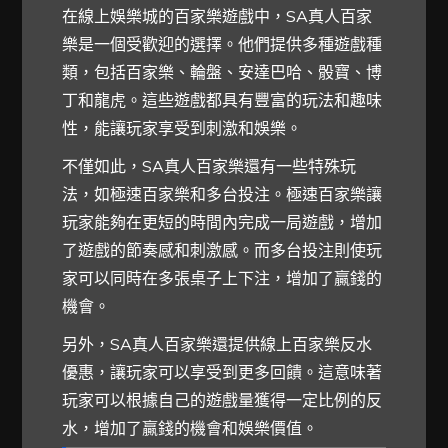
在線上娛樂城的百家樂遊戲中，SA真人百家
樂是一個受歡迎的選擇。他們提供多種遊戲種
類，包括百家樂、輪盤、安達巴哈、骰寶、博
丁和龍虎。這些遊戲都具有豐富的玩法和趣味
性，能讓玩家享受到刺激和娛樂。
不僅如此，SA真人百家樂還有一些特殊玩
法，如極速百家樂和多台投注。極速百家樂讓
玩家能夠在更短的時間內完成一局遊戲，增加
了遊戲的節奏感和刺激感。而多台投注則使玩
家可以同時在多張桌子上下注，增加了贏錢的
機會。
另外，SA真人百家樂還提供線上百家樂反水
優惠，讓玩家可以享受到更多回饋。這意味著
玩家可以根據自己的遊戲量獲得一定比例的反
水，增加了贏錢的機會和娛樂價值。