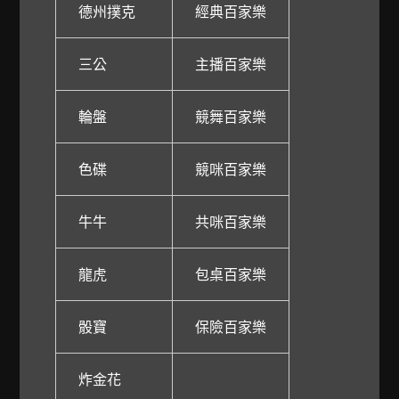
德州撲克
經典百家樂
三公
主播百家樂
輪盤
競舞百家樂
色碟
競咪百家樂
牛牛
共咪百家樂
龍虎
包桌百家樂
骰寶
保險百家樂
炸金花