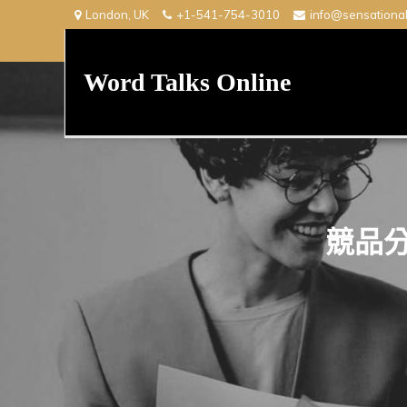
Skip
London, UK
+1-541-754-3010
info@sensationa
to
content
Word Talks Online
競品分