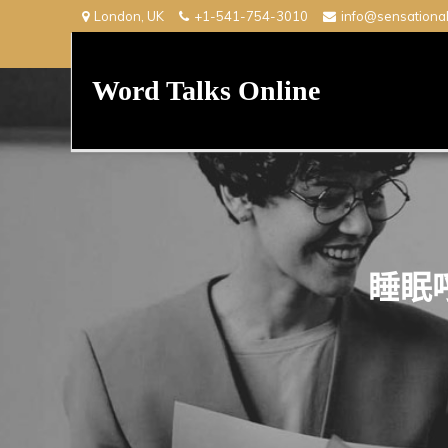
Skip
London, UK
+1-541-754-3010
info@sensationa
to
content
Word Talks Online
睡眠