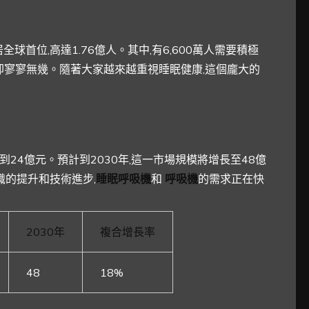
球首位,高達1.76億人。其中,有6,600萬人需要積極
卻寥寥無幾。隨著大家越來越重視睡眠健康,這個龐大的
到24億元。預計到2030年,這一市場規模將增長至48億
識的提升和技術進步,
睡眠呼吸機
和
呼吸機
的需求正在快
2030年
複合增長率
48
18%