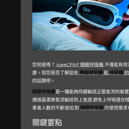
您知道嗎？
IcareCPAP 睡眠呼吸機
不僅能有效
康。但您是否了解這些
睡眠呼吸機
和
呼吸機
的
的話題吧。
睡眠呼吸機
是一種能夠持續輸送正壓氣流的裝置,
通過面罩將氣流輸送到上氣道,避免上呼吸道在睡
患者人數的不斷增加,對
睡眠呼吸機
的使用需求
關鍵要點