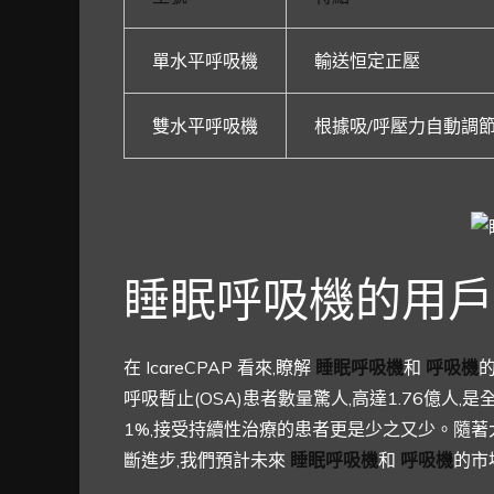
單水平呼吸機
輸送恒定正壓
雙水平呼吸機
根據吸/呼壓力自動調
睡眠呼吸機的用戶
在 IcareCPAP 看來,瞭解
睡眠呼吸機
和
呼吸機
呼吸暫止(OSA)患者數量驚人,高達1.76億人
1%,接受持續性治療的患者更是少之又少。隨
斷進步,我們預計未來
睡眠呼吸機
和
呼吸機
的市