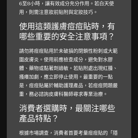
6至8小時，讓有效成分充分作用。若白天使
用，則需注意妝前貼附與定妝技巧。
使用這類護膚痘痘貼時，有
哪些重要的安全注意事項？
請勿將痘痘貼用於未破損的閉鎖性粉刺或大範
圍皮膚炎。使用前應檢查成分，避免對水膠
體、藥物或黏著劑過敏。若貼附處出現紅腫、
搔癢加劇，應立即停止使用。最重要的一點
是，痘痘貼屬於輔助護理產品，若痘痘問題嚴
重，務必諮詢皮膚科醫師尋求專業治療。
消費者選購時，最關注哪些
產品特點？
根據市場調查，消費者首要考量痘痘貼的「隱