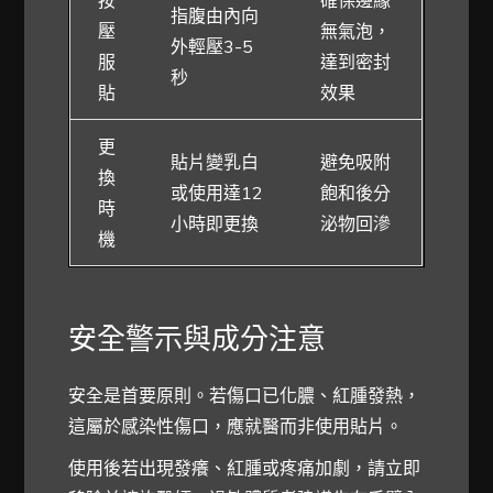
指腹由內向
壓
無氣泡，
外輕壓3-5
服
達到密封
秒
貼
效果
更
貼片變乳白
避免吸附
換
或使用達12
飽和後分
時
小時即更換
泌物回滲
機
安全警示與成分注意
安全是首要原則。若傷口已化膿、紅腫發熱，
這屬於感染性傷口，應就醫而非使用貼片。
使用後若出現發癢、紅腫或疼痛加劇，請立即