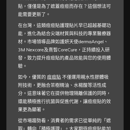
貼，僅僅是為了遮蓋痘痘而存在？這個想法可
能需要更新了。
在台灣，這類痘痘貼護理貼片早已超越基礎功
能，進化為結合尖端材質與科技的專業醫療器
材。市場領導品牌如護妍天使dermaAngel、
3M Nexcare及熹皙CoreCure，正持續投入研
發，致力提升痘痘貼的產品效能與您的使用體
驗。
如今，優質的
痘痘貼
不僅運用親水性膠體吸
附技術，更融合茶樹精油、水楊酸等活性成
分。這意味著它在提供物理隔離保護的同時，
還能積極進行抗菌與促進代謝，讓痘痘貼的效
果更為顯著。
從市場趨勢看，消費者的需求已從單純的「遮
瑕」轉向「積極護理」。大家期待痘痘貼能加