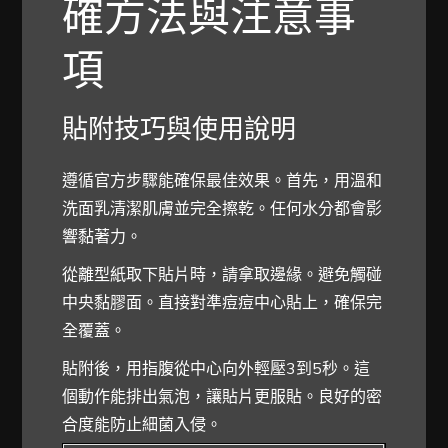
確方法與注意事
項
貼附技巧與使用說明
遵循官方步驟能確保最佳效果。首先，用溫和
洗面乳清潔肌膚並完全擦乾。任何水分都會影
響黏著力。
從離型紙取下貼片時，請拿取邊緣。避免觸碰
中央黏膠面。直接對準痘痘中心貼上，確保完
全覆蓋。
貼附後，用指腹從中心向外輕壓3到5秒。這
個動作能排出氣泡，讓貼片更服貼。良好的密
合度能防止細菌入侵。