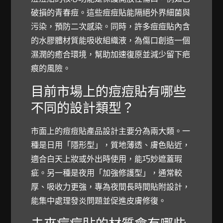
破損的青春痘。這些痘痘貼能隔絕外界細菌與
污染，預防二次感染。同時，許多痘痘貼內含
的水膠體材質能吸收組織液，為傷口創造一個
濕潤的癒合環境，幫助加速復原並減少留下疤
痕的風險。
目前市場上的痘痘貼有哪些
不同的設計類型？
市面上的痘痘貼產品設計主要分為兩大類。一
種是日用「隱形型」，質地薄透、膚色貼近，
適合白天上妝或外出時使用，能巧妙遮蓋瑕
疵。另一種是夜用「加強修護型」，通常較
厚、吸收力更強，專為夜間長時間貼附設計，
能集中處理發炎問題並促進皮膚修復。