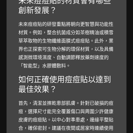
未來痘痘貼的材質會有哪些
創新發展？
未來痘痘貼的研發重點將朝向更智慧與功能性
材質。例如，整合抗菌成分如茶樹精油或積雪
草萃取物的生物纖維面膜式痘痘貼。此外，業
界也正探索可生物分解的環保材質，以及具備
感測微環境濕度、自動調節釋放藥劑速度的
「智能型」水膠體敷料。
如何正確使用痘痘貼以達到
最佳效果？
首先，清潔並擦乾患部肌膚。針對已破損的痘
痘，選擇尺寸能完全覆蓋傷口與周圍少許健康
皮膚的痘痘貼。以中心對準患處，邊緣平整貼
合，確保密封。建議在夜間或居家時連續使用