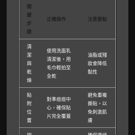
關
鍵
正確操作
注意要點
步
驟
清
使用洗面乳
潔
油脂或殘
清潔後，用
與
妝會降低
毛巾輕拍至
乾
黏性
全乾
燥
貼
避免重複
對準痘痘中
附
撕貼，以
心，確保貼
位
免刺激肌
片完全覆蓋
置
膚
按
確保邊緣