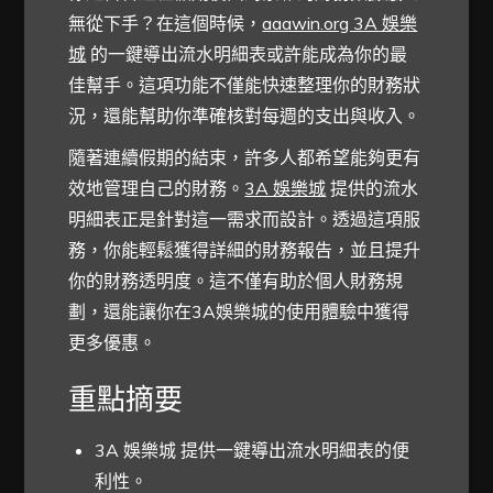
無從下手？在這個時候，
aaawin.org 3A 娛樂
城
的一鍵導出流水明細表或許能成為你的最
佳幫手。這項功能不僅能快速整理你的財務狀
況，還能幫助你準確核對每週的支出與收入。
隨著連續假期的結束，許多人都希望能夠更有
效地管理自己的財務。
3A 娛樂城
提供的流水
明細表正是針對這一需求而設計。透過這項服
務，你能輕鬆獲得詳細的財務報告，並且提升
你的財務透明度。這不僅有助於個人財務規
劃，還能讓你在3A娛樂城的使用體驗中獲得
更多優惠。
重點摘要
3A 娛樂城 提供一鍵導出流水明細表的便
利性
。