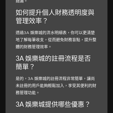
錯漏。
如何提升個人財務透明度與
管理效率？
透過3A 娛樂城的流水明細表，你可以更清楚
地了解每筆收支，從而避免財務盲點，提升整
體的財務管理效率。
3A 娛樂城的註冊流程是否
簡單？
是的，3A 娛樂城的註冊流程非常簡單，讓尚
未註冊的用戶能夠輕鬆加入，享受其便利的財
務管理功能。
3A 娛樂城提供哪些優惠？