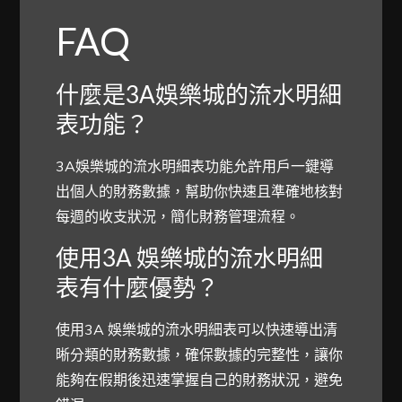
FAQ
什麼是3A娛樂城的流水明細
表功能？
3A娛樂城的流水明細表功能允許用戶一鍵導
出個人的財務數據，幫助你快速且準確地核對
每週的收支狀況，簡化財務管理流程。
使用3A 娛樂城的流水明細
表有什麼優勢？
使用3A 娛樂城的流水明細表可以快速導出清
晰分類的財務數據，確保數據的完整性，讓你
能夠在假期後迅速掌握自己的財務狀況，避免