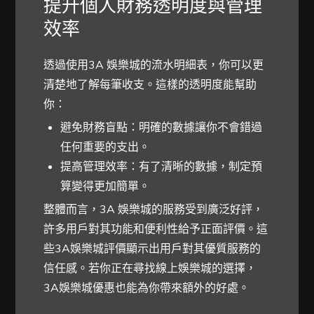
提升個人財務透明度與管理
效率
透過使用3A 娛樂城的流水明細表，你可以更
清楚地了解每筆收支。這樣的透明度能幫助
你：
避免財務盲點：明確的數據讓你不會錯過
任何重要的支出。
提高管理效率：有了清晰的數據，制定預
算變得更加簡單。
整體而言，3A 娛樂城的服務受到廣泛好評，
許多用戶對其功能和便利性給予正面評價。這
些3A娛樂城評價顯示出用戶對其優質服務的
信任感。若你正在尋找線上娛樂城的選擇，
3A娛樂城優惠也能為你帶來額外的好處。