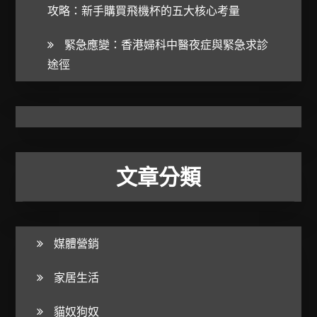
攻略：新手購買飛機杯的五大核心考量
緊急應變：香港婦科中醫夜症與緊急求診
途徑
文章分類
媒體營銷
家居生活
貓奴狗奴