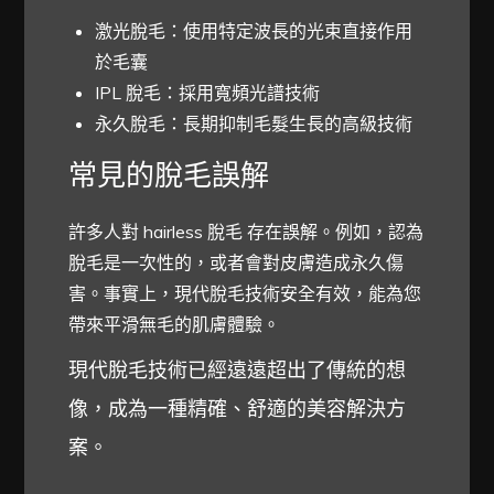
激光脫毛：使用特定波長的光束直接作用
於毛囊
IPL 脫毛：採用寬頻光譜技術
永久脫毛：長期抑制毛髮生長的高級技術
常見的脫毛誤解
許多人對 hairless 脫毛 存在誤解。例如，認為
脫毛是一次性的，或者會對皮膚造成永久傷
害。事實上，現代脫毛技術安全有效，能為您
帶來平滑無毛的肌膚體驗。
現代脫毛技術已經遠遠超出了傳統的想
像，成為一種精確、舒適的美容解決方
案。