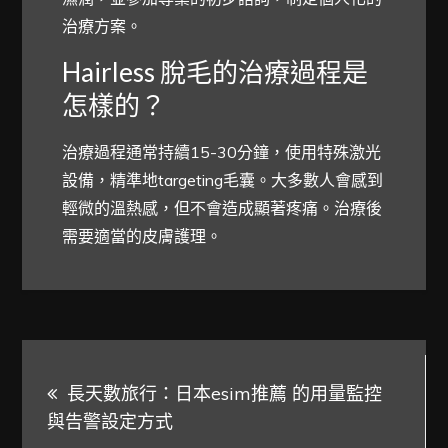
治療方案。
Hairless 脫毛的治療過程是
怎樣的？
治療過程通常持續15-30分鐘，使用特殊激光
設備，精準地targeting毛囊。大多數人會感到
輕微的溫熱感，但不會造成顯著疼痛。治療後
需要適當的皮膚護理。
文
長天數旅行：日本esim推薦 的用量監控
章
與告警設定方式