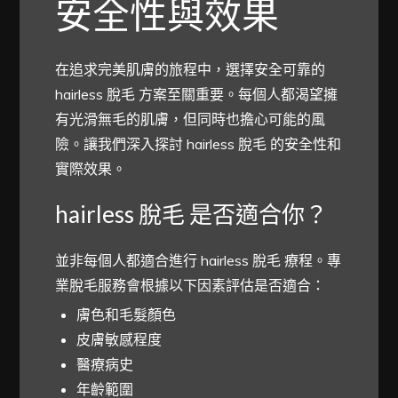
安全性與效果
在追求完美肌膚的旅程中，選擇安全可靠的
hairless 脫毛 方案至關重要。每個人都渴望擁
有光滑無毛的肌膚，但同時也擔心可能的風
險。讓我們深入探討 hairless 脫毛 的安全性和
實際效果。
hairless 脫毛 是否適合你？
並非每個人都適合進行 hairless 脫毛 療程。專
業脫毛服務會根據以下因素評估是否適合：
膚色和毛髮顏色
皮膚敏感程度
醫療病史
年齡範圍