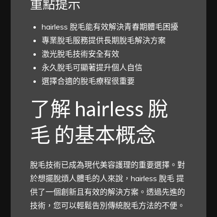
重點提示
hairless 脫毛能有效解決青春期體毛困擾
專業脫毛服務提供長期脫毛解決方案
激光脫毛技術安全有效
永久脫毛可顯著提升個人自信
選擇合適的脫毛療程很重要
了解 hairless 脫
毛 的基本概念
脫毛技術已成為現代美容護理的重要選擇。對
於想擺脫煩人體毛的人來說，hairless 脫毛 提
供了一個創新且有效的解決方案。透過先進的
技術，您可以輕鬆告別傳統脫毛方法的不便。