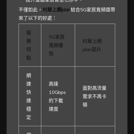
不僅如此，
村屋上網plan
結合5G家居寬頻還帶
來了以下的好處：
服
5G家居
務
村屋上網
寬頻優
特
plan提升
勢
點
網
速
高達
面對高流量
快
10Gbps
需求不再卡
速
的下載
頓
穩
速度
定