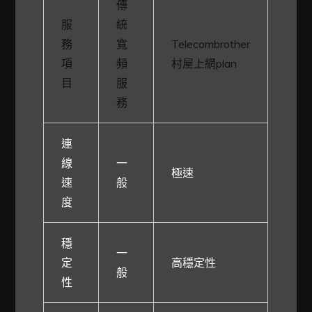
傳
服
統
務
寬
Telecombrother
項
頻
村屋上網plan
目
服
務
連
線
一
極速
速
般
度
穩
一
定
高穩定性
般
性