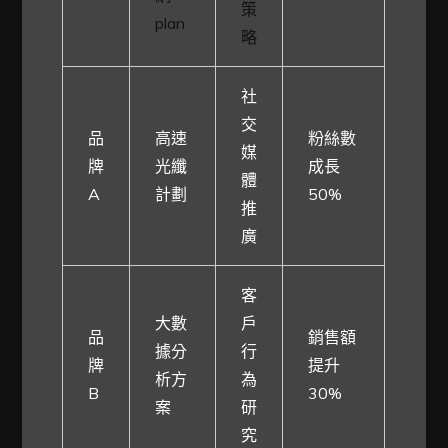
策
plan
略
社
交
品
高速
粉絲數
媒
牌
光纖
成長
體
A
計劃
50%
推
廣
客
大數
戶
品
銷售額
據分
行
牌
提升
析方
為
B
30%
案
研
究