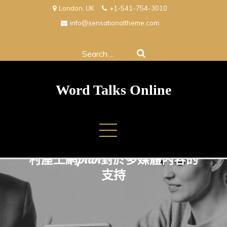
Skip
London, UK
+1-541-754-3010
to
info@sensationaltheme.com
content
Search
for:
Word Talks Online
村屋上網plan對於多媒體內容的
支持