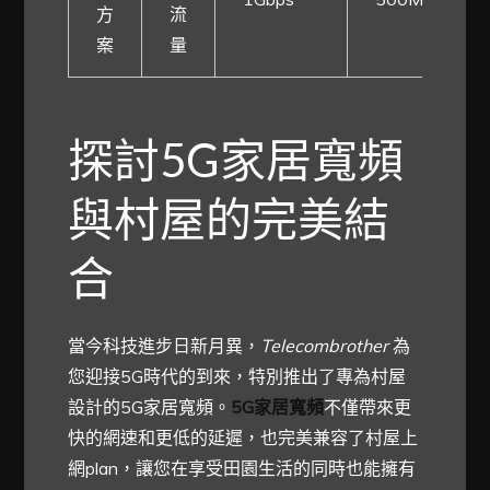
方
流
案
量
探討5G家居寬頻
與村屋的完美結
合
當今科技進步日新月異，
Telecombrother
為
您迎接5G時代的到來，特別推出了專為村屋
設計的5G家居寬頻。
5G家居寬頻
不僅帶來更
快的網速和更低的延遲，也完美兼容了村屋上
網plan，讓您在享受田園生活的同時也能擁有