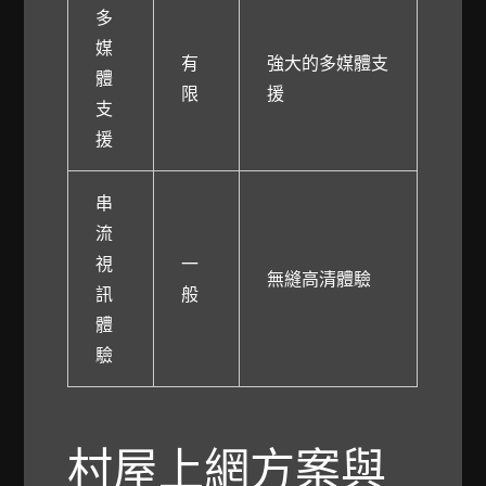
多
媒
有
強大的多媒體支
體
限
援
支
援
串
流
視
一
無縫高清體驗
訊
般
體
驗
村屋上網方案與