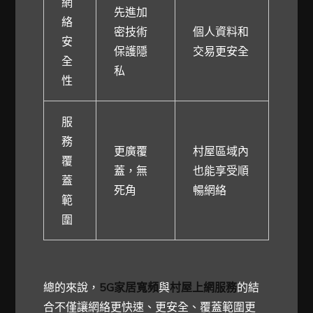
網
先進加
絡
密技術
個人資料和
安
保護隱
交易更安全
全
私
性
服
務
更廣覆
村屋區域內
覆
蓋，無
也能享受順
蓋
死角
暢網絡
範
圍
總的來說，
5G家居寬頻
與
村屋上網服務
的結
合不僅讓網絡更快速、更安全、覆蓋範圍更