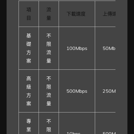
項
流
下載速度
上傳速度
目
量
基
不
礎
限
100Mbps
50Mbps
方
流
案
量
高
不
級
限
500Mbps
250Mbps
方
流
案
量
專
不
業
限
1Gbps
500Mbps