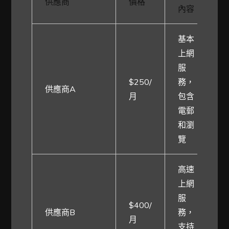
供應商
價格
流
內容
基本
上網
服
$250/
務，
供應商A
1
月
包含
電郵
和瀏
覽
高速
上網
服
$400/
供應商B
務，
1
月
支持