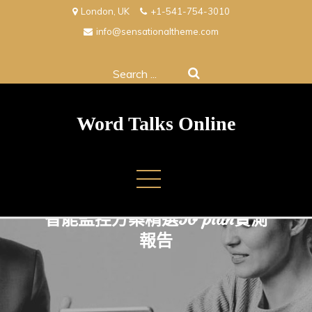
Skip
London, UK
+1-541-754-3010
to
info@sensationaltheme.com
content
Search
for:
Word Talks Online
智能監控方案精選5G plan實測
報告