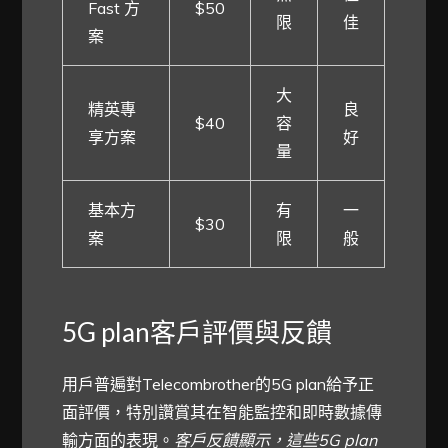
Fast 方
$50
限
佳
案
大
精英專
良
$40
容
享方案
好
量
基本方
有
一
$30
案
限
般
5G plan客戶評價與反饋
用戶普遍對Telecombrother的5G plan給予正
面評價，特別讚賞其在智能監控和即時數據傳
輸方面的表現。
客戶反饋顯示，這些5G plan