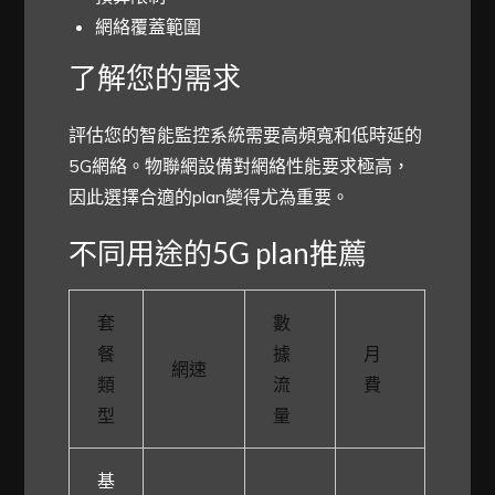
網絡覆蓋範圍
了解您的需求
評估您的智能監控系統需要高頻寬和低時延的
5G網絡。物聯網設備對網絡性能要求極高，
因此選擇合適的plan變得尤為重要。
不同用途的5G plan推薦
套
數
餐
據
月
網速
類
流
費
型
量
基