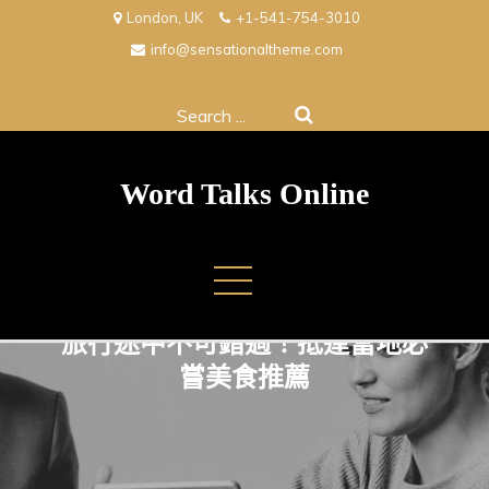
Skip
London, UK
+1-541-754-3010
to
info@sensationaltheme.com
content
Search
for:
Word Talks Online
旅行途中不可錯過！抵達當地必
嘗美食推薦