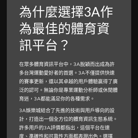
為什麼選擇3A作
為最佳的體育資
訊平台？
在眾多體育資訊平台中，3A脫穎而出成為許
多台灣運動愛好者的首選。3A不僅提供快速
的賽事更新，還以其卓越的用戶體驗贏得了廣
泛的認可。無論你是專業運動分析師或休閒體
育迷，3A都能滿足你的各種需求。
3A娛樂城結合了先進的技術與用戶導向的設
計，打造出一個全方位的體育資訊生態系統。
許多用戶的3A評價都指出，這個平台在速
度、準確性和可靠性方面都表現出色。選擇