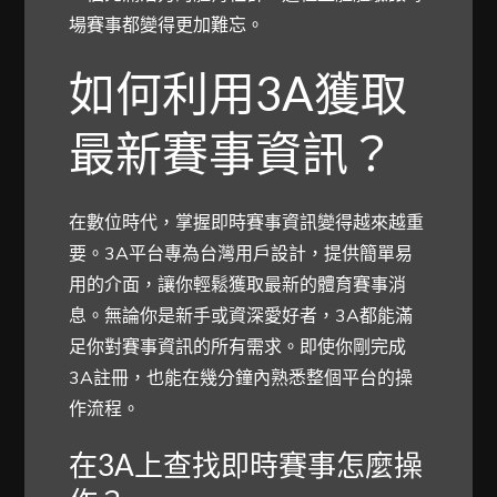
場賽事都變得更加難忘。
如何利用3A獲取
最新賽事資訊？
在數位時代，掌握即時賽事資訊變得越來越重
要。3A平台專為台灣用戶設計，提供簡單易
用的介面，讓你輕鬆獲取最新的體育賽事消
息。無論你是新手或資深愛好者，3A都能滿
足你對賽事資訊的所有需求。即使你剛完成
3A註冊，也能在幾分鐘內熟悉整個平台的操
作流程。
在3A上查找即時賽事怎麼操