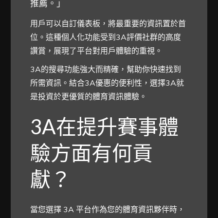
推薦。」
用戶可以自訂儀表板，將最重要的資訊置於首
位。這種個人化功能受到3A評價社群的高度
讚賞，展現了平台對用戶體驗的重視。
3A的搜尋功能強大而精確，幫助你快速找到
所需資訊。結合3A優惠的便利性，選擇3A就
是投資於更優質的體育資訊體驗。
3A在提升賽事體
驗方面有何貢
獻？
當您選擇 3A 平台作為您的體育資訊夥伴時，