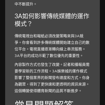
中不斷提升。
3A如何影響傳統媒體的運作
模式？
傳統電視台和報紙必須改變策略來與3A競
爭。你會看到許多傳統媒體開始建立自己的數
位平台。電視直播逐漸轉向線上串流服務。
3A平台的成功示範了數位優先的重要性。
內容製作方式也發生了改變。記者和播報員需
要學習新的工作流程。3A娛樂城的運作模式
影響了整個業界的新聞發布速度和方式。你身
為觀眾，得到了更快速和更透明的資訊來源。
這個轉變使得體育新聞的品質不斷進步。