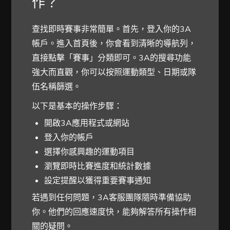
作？
查找即時賽事非常簡單。首先，登入你的3A
帳戶。進入首頁後，你會看到清晰的導航列，
直接點擊「賽事」分類即可。3A的搜尋功能
強大而直觀，你可以按照運動類型、日期或隊
伍名稱篩選。
以下是基本的操作步驟：
開啟3A應用程式或網站
登入你的帳戶
選擇你感興趣的運動項目
瀏覽即時比賽進度和統計數據
設定提醒以獲得重要賽事通知
若遇到任何問題，3A客服團隊隨時準備協助
你。他們的回應速度快，能夠解答所有操作相
關的疑問。