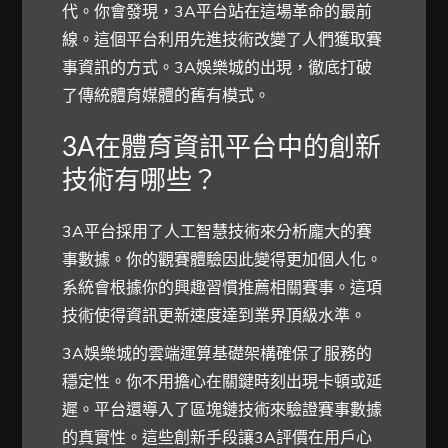
代。你會發現，3A平台站在這場革命的最前
線。這個平台利用先進技術改變了人們獲取賽
事資訊的方式。3A娛樂城的出現，徹底打破
了傳統體育媒體的舊有模式。
3A在體育資訊平台中的創新
技術有哪些？
3A平台採用了人工智慧技術來分析龐大的賽
事數據。你的觀賽體驗因此變得更加個人化。
系統會根據你的興趣習慣推薦相關賽事。這項
技術使得資訊更新速度達到業界頂級水準。
3A娛樂城的雲端運算基礎架構確保了服務的
穩定性。你不用擔心在關鍵時刻出現卡頓或延
遲。平台還導入了區塊鏈技術來驗證賽事數據
的真實性。這些創新手段讓3A評價在用戶心