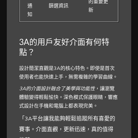
的重要更
通
篩選資訊
新
知
3A的用戶友好介面有何特
點？
設計簡潔直觀是3A的核心特色。即使是首次
使用者也能快速上手，無需複雜的學習曲線。
3A的介面設計融合了美學與功能性
，讓瀏覽
體驗變得輕鬆愉快。深色模式保護眼睛，響應
式設計在手機和電腦上都表現完美。
「3A平台讓我能夠輕鬆追蹤所有喜愛的
賽事。介面直觀，更新迅速，真的值得