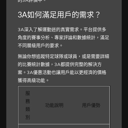
3A如何滿足用戶的需求？
3A深入了解運動迷的真實需求。平台提供多
角度的賽事分析、專家評論和數據統計，滿足
不同層級用戶的要求。
無論你想追蹤特定球隊或球員，或是需要詳細
的比賽統計數據，3A都提供完整的解決方
案。3A優惠活動也讓用戶能以更經濟的價格
獲得高級功能。
服
務
功能說明
用戶優勢
類
別