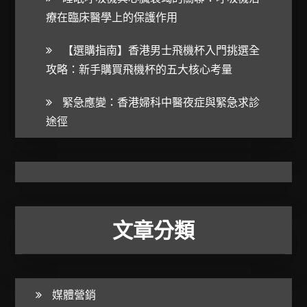
療在臨床醫學上的保護作用
【選購指南】香港男士飛機杯入門挑選全
攻略：新手購買飛機杯的五大核心考量
緊急應變：香港婦科中醫夜症與緊急求診
途徑
文章分類
媒體營銷