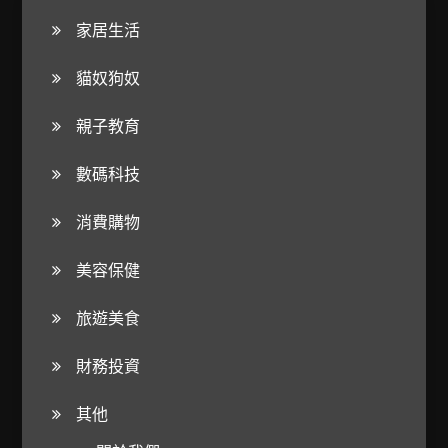
家居生活
貓奴狗奴
親子教育
數碼科技
消費購物
美容保健
旅遊美食
財務投資
其他