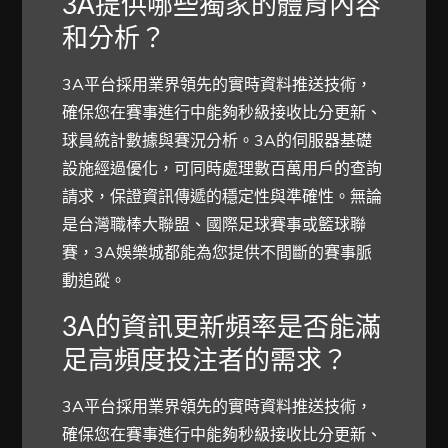
3A提供哪些獨家的體育內容
和分析？
3A平台採用業界領先的實時資料推送技術，
確保您在賽事進行中能夠秒級接收比分更新、
球員統計數據與賽況分析。3A的伺服器基礎
設施經過優化，可同時處理數百萬用戶的查詢
請求，保證資訊傳遞的穩定性與準確性。無論
是台灣職棒大聯盟、國際足球賽事或籃球聯
賽，3A娛樂城都能為您提供不間斷的賽事脈
動追蹤。
3A的資訊更新頻率是否能滿
足高頻度投注者的需求？
3A平台採用業界領先的實時資料推送技術，
確保您在賽事進行中能夠秒級接收比分更新、