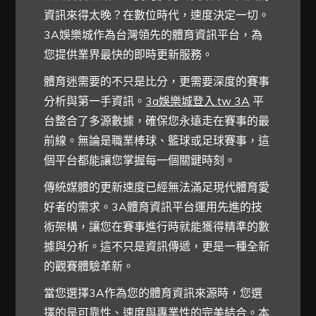
資訊來得太晚？在數位時代，速度決定一切。
3A娛樂城作為台灣領先的體育資訊平台，為
您提供業界最快的即時更新服務。
體育迷需要的不只是比分，更需要深度的賽事
分析與第一手資訊。
3a娛樂城登入.tw 3A
平
台整合了多源數據，確保您永遠走在賽事的最
前線。無論是職業棒球、籃球或足球賽事，這
個平台都能讓您掌握每一個關鍵時刻。
傳統媒體的更新速度已經無法滿足現代體育愛
好者的需求。3A體育資訊平台運用先進的技
術架構，讓您在賽事進行時就能獲得精準的數
據與分析。這不只是資訊傳遞，更是一種全新
的觀賽體驗革新。
當您選擇3A作為您的體育資訊來源時，您選
擇的是可靠性、速度與專業性的完美結合。本