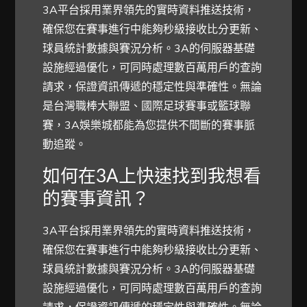
3A平台採用業界領先的實時資料推送技術，
確保您在賽事進行中能夠秒級接收比分更新、
球員統計數據與賽況分析。3A的伺服器基礎
設施經過優化，可同時處理數百萬用戶的查詢
請求，保證資訊傳遞的穩定性與準確性。無論
是台灣職棒大聯盟、國際足球賽事或籃球聯
賽，3A娛樂城都能為您提供不間斷的賽事脈
動追蹤。
如何在3A上快速找到我想看
的賽事資訊？
3A平台採用業界領先的實時資料推送技術，
確保您在賽事進行中能夠秒級接收比分更新、
球員統計數據與賽況分析。3A的伺服器基礎
設施經過優化，可同時處理數百萬用戶的查詢
請求，保證資訊傳遞的穩定性與準確性。無論