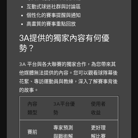
互動式球迷社群與討論區
個性化的賽事提醒與通知
高畫質的賽事重點回放
3A提供的獨家內容有何優
勢？
3A 平台與各大聯賽的獨家合作，為您帶來其
他媒體無法提供的內容。您可以觀看球隊幕後
花絮、專訪運動員與教練，深入了解賽事背後
的故事。
內容
3A平台優
使用者
類型
勢
收益
專家預測
更好理
賽前
與戰術解
解比賽