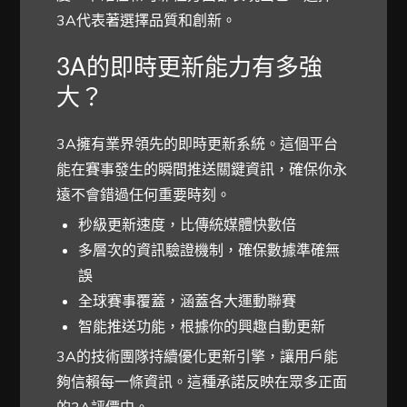
3A代表著選擇品質和創新。
3A的即時更新能力有多強
大？
3A擁有業界領先的即時更新系統。這個平台
能在賽事發生的瞬間推送關鍵資訊，確保你永
遠不會錯過任何重要時刻。
秒級更新速度，比傳統媒體快數倍
多層次的資訊驗證機制，確保數據準確無
誤
全球賽事覆蓋，涵蓋各大運動聯賽
智能推送功能，根據你的興趣自動更新
3A的技術團隊持續優化更新引擎，讓用戶能
夠信賴每一條資訊。這種承諾反映在眾多正面
的3A評價中。