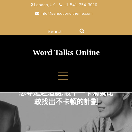
Skip
London, UK
+1-541-754-3010
to
info@sensationaltheme.com
content
Search
for:
Word Talks Online
想零延遲追劇,最平一卡兩號比
較找出不卡頓的計劃