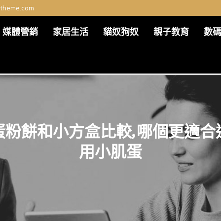
ltheme.com
媒體營銷
家居生活
貓奴狗奴
親子教育
數
蛋粉餅和小方盒比較,哪個更適合
用小肌蛋