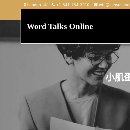
Skip
London, UK
+1-541-754-3010
info@sensationa
to
content
Word Talks Online
小肌