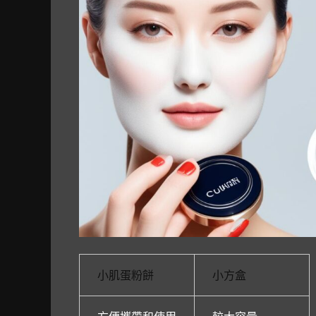
小肌蛋粉餅
小方盒