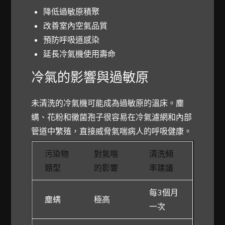
降低過敏原積聚
改善室內空氣品質
預防呼吸道感染
延長冷氣機使用壽命
冷氣的影響與過敏原
未清洗的冷氣機可能成為過敏原的溫床。塵
螨、花粉和黴菌孢子很容易在冷氣濾網和內部
管道中繁殖，直接威脅氣喘病人的呼吸健康。
污染物
對氣喘
清洗頻
類型
的影響
率建議
每3個月
塵螨
極高
一次