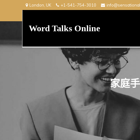
Skip
London, UK
+1-541-754-3010
info@sensationa
to
content
Word Talks Online
家庭手