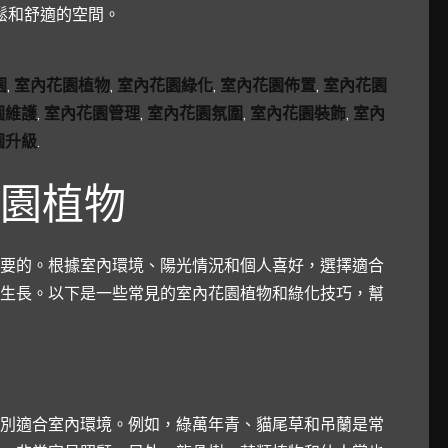
鬆和舒適的空間。
園
,
室內花園植物
,
室內花園綠化
,
室內花園佈置
,
室內花園
園維護
,
室內花園管理
,
室內花園氛圍
,
室內花園裝飾
,
室內
園升級
.
園植物
要的。根據室內環境、陽光情況和個人喜好，選擇適合
生長。以下是一些常見的室內花園植物和綠化技巧，幫
別適合室內環境。例如，綠萬年青、貓尾草和吊蘭是常