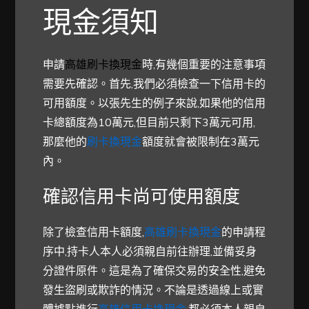
現金
須知
申請
高雄刷卡換現金
時,有幾個重要的注意事項
需要先確認。首先,我們必須檢查一下信用卡的
可用額度。以張先生的例子來說,如果他的信用
卡總額度為10萬元,但目前只剩下3萬元可用,
那麼他的
刷卡換現金
額度就會被限制在3萬元
內。
確認信用卡尚可使用額度
除了檢查信用卡額度,
高雄刷卡換現金
的申請程
序中,持卡人本人必須親自前往辦理,並備妥身
分證件原件。這是為了確保交易的安全性,避免
發生盜刷或欺詐的情況。不論是透過線上或實
體據點進行
高雄信用卡換現金
,都必須本人親自