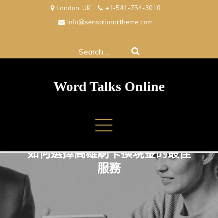
Skip
London, UK
+1-541-754-3010
to
info@sensationaltheme.com
content
Search
for:
Word Talks Online
如何選擇高雄刷卡換現金的最佳
服務