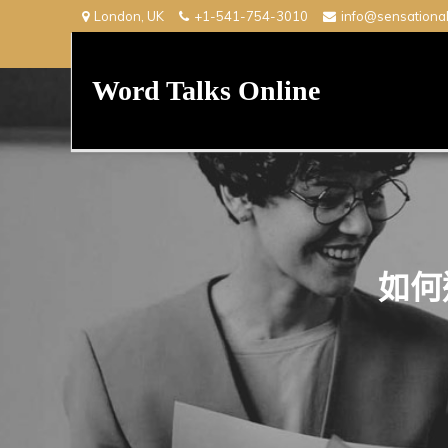
Skip
London, UK
+1-541-754-3010
info@sensationa
to
content
Word Talks Online
如何