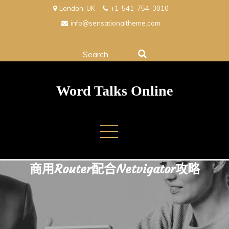
Skip
London, UK
+1-541-754-3010
to
info@sensationaltheme.com
content
Search
for:
Word Talks Online
商用Router配合Netvigator攻略