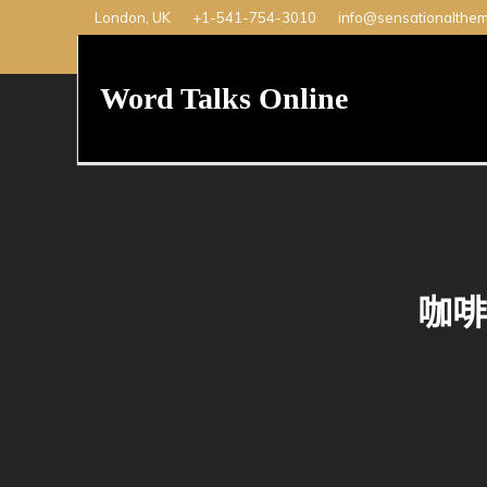
Skip
London, UK
+1-541-754-3010
info@sensationalthe
to
content
Word Talks Online
咖啡