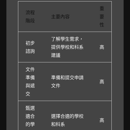
重
流程
主要內容
要
階段
性
了解學生需求，
初步
提供學校和科系
高
諮詢
建議
文件
準備
準備和提交申請
高
與遞
文件
交
甄選
適合
選擇合適的學校
高
的學
和科系