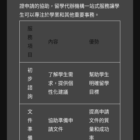
證申請的協助，留學代辦機構一站式服務讓學
生可以專注於學業和其他重要事務。
服
務
內容
優勢
項
目
初
了解學生需
幫助學生
步
求，提供個
明確留學
諮
性化建議
目標
詢
文
提高申請
件
協助準備申
文件的質
準
請文件
量和成功
備
率