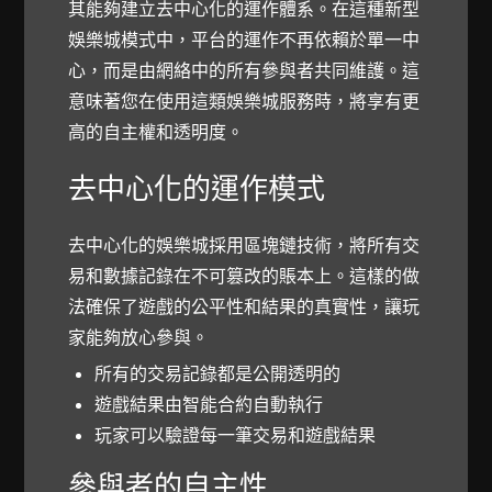
其能夠建立去中心化的運作體系。在這種新型
娛樂城模式中，平台的運作不再依賴於單一中
心，而是由網絡中的所有參與者共同維護。這
意味著您在使用這類娛樂城服務時，將享有更
高的自主權和透明度。
去中心化的運作模式
去中心化的娛樂城採用區塊鏈技術，將所有交
易和數據記錄在不可篡改的賬本上。這樣的做
法確保了遊戲的公平性和結果的真實性，讓玩
家能夠放心參與。
所有的交易記錄都是公開透明的
遊戲結果由智能合約自動執行
玩家可以驗證每一筆交易和遊戲結果
參與者的自主性