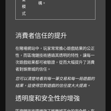
構。
模
式
消費者信任的提升
在賭場網站中，玩家常常擔心遊戲結果的公正
性，而區塊鏈技術通過其透明的特性，讓每一
次遊戲結果都可被驗證，從而大幅提升了消費
者對娛樂城的信任。
您可以清楚地看到每一筆交易和每一局遊戲的
結果，這使得您對遊戲的信任度大大提高。
透明度和安全性的增強
區塊鏈技術還增強了娛樂城平台的安全性，有