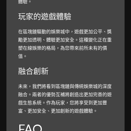
體驗。
玩家的遊戲體驗
在區塊鏈驅動的娛樂城中，遊戲更加公平、獎
勵更加透明、體驗更加安全。這種變化正在重
塑在線娛樂的格局，為您帶來前所未有的價
值。
融合創新
未來，我們將看到區塊鏈與傳統娛樂城的深度
融合。兩者的優勢互補將創造出更加完善的遊
戲生態系統。作為玩家，您將享受到更加豐
富、更加安全、更加創新的遊戲體驗。
FAQ