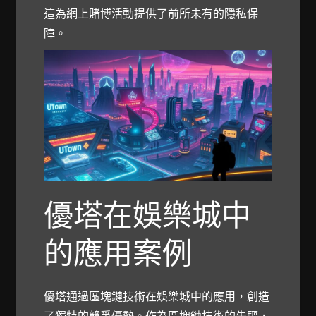
這為網上賭博活動提供了前所未有的隱私保
障。
優塔在娛樂城中
的應用案例
優塔通過區塊鏈技術在娛樂城中的應用，創造