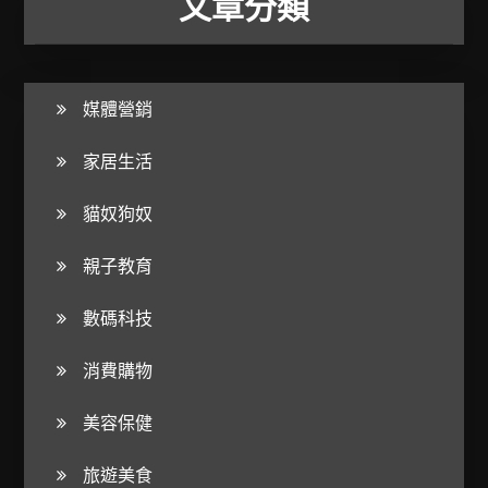
文章分類
媒體營銷
家居生活
貓奴狗奴
親子教育
數碼科技
消費購物
美容保健
旅遊美食