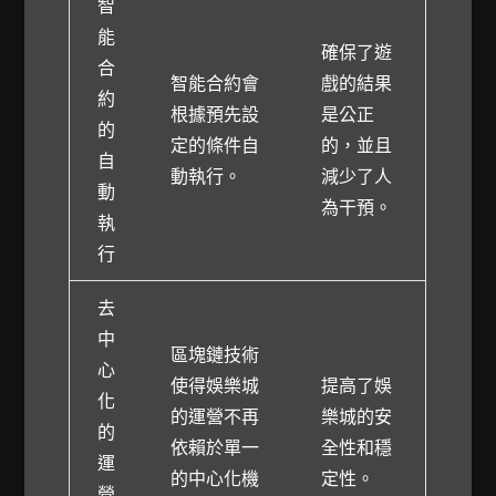
智
能
確保了遊
合
智能合約會
戲的結果
約
根據預先設
是公正
的
定的條件自
的，並且
自
動執行。
減少了人
動
為干預。
執
行
去
中
區塊鏈技術
心
使得娛樂城
提高了娛
化
的運營不再
樂城的安
的
依賴於單一
全性和穩
運
的中心化機
定性。
營