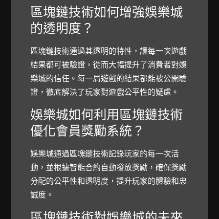
區塊鏈技術如何增強娛樂城
的透明度？
區塊鏈技術通過其透明的特性，讓每一次遊戲
結果都可被驗證，從而大幅提升了消費者對娛
樂城的信任。每一局遊戲的結果都能被公開驗
證，徹底解決了玩家對遊戲公平性的疑慮。
娛樂城如何利用區塊鏈技術
優化會員獎勵系統？
娛樂城通過區塊鏈技術記錄玩家的每一次活
動，並根據智能合約自動發放獎勵，確保獎勵
分配的公平性和透明度，提升玩家的體驗和忠
誠度。
區塊鏈技術對娛樂城的未來