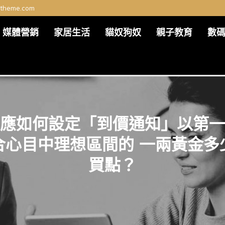
ltheme.com
媒體營銷
家居生活
貓奴狗奴
親子教育
數
應如何設定「到價通知」以第一
合心目中理想區間的 一兩黃金多
買點？