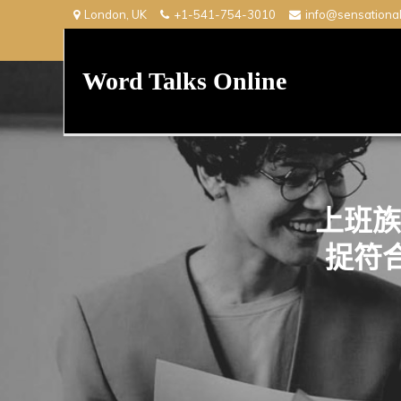
Skip
London, UK
+1-541-754-3010
info@sensationa
to
content
Word Talks Online
上班族
捉符